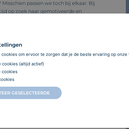
 Misschien passen we toch bij elkaar. Bij
ltijd op zoek naar gemotiveerde en
hil willen maken in de mondzorg….
tellingen
cookies om ervoor te zorgen dat je de beste ervaring op onze w
cookies (altijd actief)
 cookies
cookies
TEER GESELECTEERDE