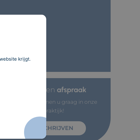
ebsite krijgt.
Maak een
afspraak
Wij verwelkomen u graag in onze
praktijk!
INSCHRIJVEN