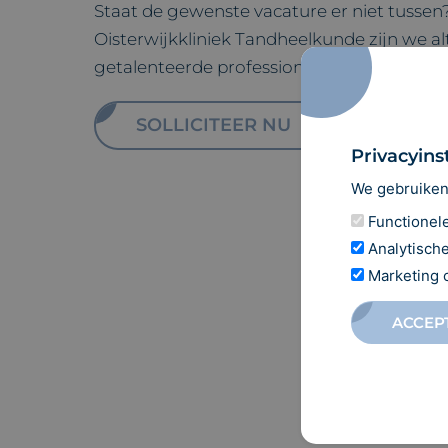
Staat de gewenste vacature er niet tussen?
Oisterwijkkliniek Tandheelkunde zijn we a
getalenteerde professionals die een versc
SOLLICITEER NU
Privacyins
We gebruiken 
Functionele 
Analytische
Marketing 
ACCEP