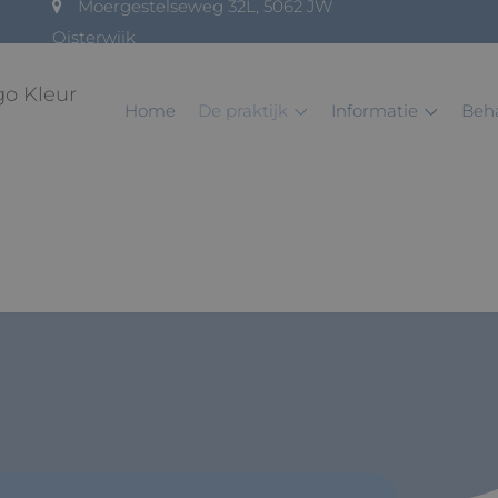
Moergestelseweg 32L, 5062 JW
Oisterwijk
home
de praktijk
informatie
be