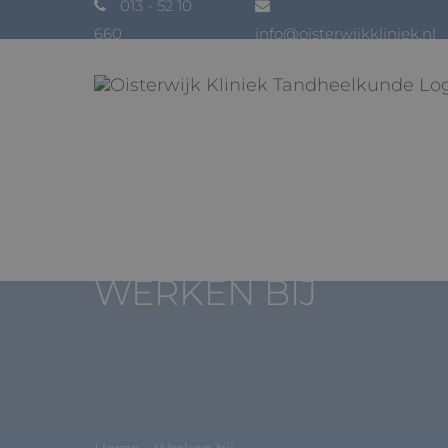
013 - 52 10
660
info@oisterwijkkliniek.nl
WERKEN BIJ