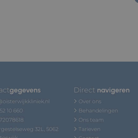
act
gegevens
Direct
navigeren
oisterwijkkliniek.nl
Over ons
 52 10 660
Behandelingen
 72078618
Ons team
gestelseweg 32L, 5062
Tarieven
terwijk