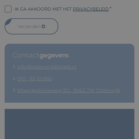
Toestemming
*
IK GA AKKOORD MET HET
PRIVACYBELEID
privacybeleid
*
Verzenden
Contact
gegevens
info@oisterwijkkliniek.nl
013 - 52 10 660
Moergestelseweg 32L, 5062 JW Oisterwijk