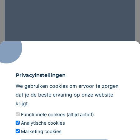
Privacyinstellingen
Maak een
afspraak
We gebruiken cookies om ervoor te zorgen
dat je de beste ervaring op onze website
Wij verwelkomen u graag in onze praktijk!
krijgt.
Functionele cookies (altijd actief)
INSCHRIJVEN
Analytische cookies
Marketing cookies