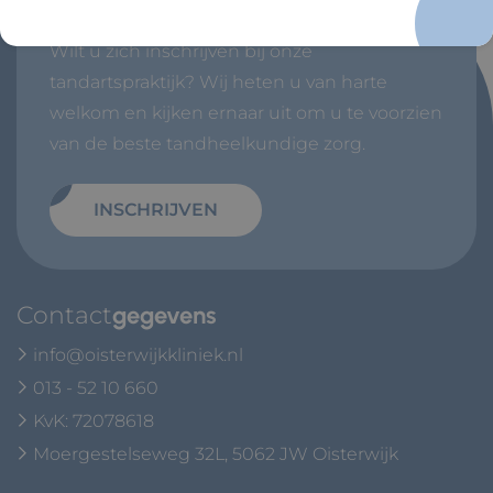
Direct
inschrijven
Wilt u zich inschrijven bij onze
tandartspraktijk? Wij heten u van harte
welkom en kijken ernaar uit om u te voorzien
van de beste tandheelkundige zorg.
INSCHRIJVEN
Contact
gegevens
info@oisterwijkkliniek.nl
013 - 52 10 660
KvK: 72078618
Moergestelseweg 32L, 5062 JW Oisterwijk