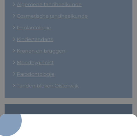
Algemene tandheelkunde
Cosmetische tandheelkunde
Implantologie
Kindertandarts
Kronen en bruggen
Mondhygiënist
Parodontologie
Tanden bleken Oisterwijk