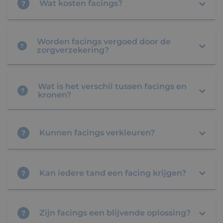
Wat kosten facings?
?
Worden facings vergoed door de
?
zorgverzekering?
Wat is het verschil tussen facings en
?
kronen?
Kunnen facings verkleuren?
?
Kan iedere tand een facing krijgen?
?
Zijn facings een blijvende oplossing?
?