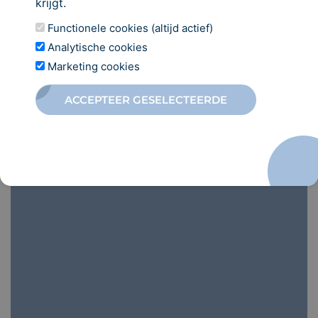
krijgt.
info@oisterwijkkliniek.nl
Functionele cookies (altijd actief)
013 - 52 10 660
Analytische cookies
Marketing cookies
Moergestelseweg 32L, 5062 JW Oisterwijk
ACCEPTEER GESELECTEERDE