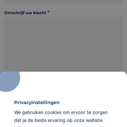
*
Omschrijf uw klacht
Toestemming
*
IK GA AKKOORD MET HET
PRIVACYBELEID
privacybeleid
*
Verstuur klacht
Privacyinstellingen
We gebruiken cookies om ervoor te zorgen
dat je de beste ervaring op onze website
Contact
gegevens