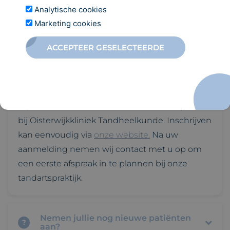
behandelingen. Staat uw vraag er niet tussen?
Analytische cookies
Neem gerust
contact
met ons op, wij helpen u
Marketing cookies
graag verder.
ACCEPTEER GESELECTEERDE
Kan ik mij bij jullie inschrijven als
?
nieuwe patiënt?
Ja, u bent van harte welkom als nieuwe patiënt
bij Oisterwijkkliniek Tandheelkunde. Inschrijven
kan eenvoudig via
onze website
.
Na uw
aanmelding nemen wij contact met u op om
een eerste afspraak in te plannen bij onze
tandartspraktijk.
Nemen jullie nog nieuwe patiënten
?
aan?