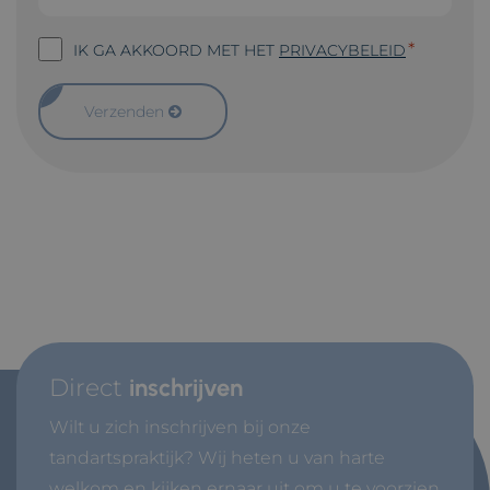
Toestemming
*
IK GA AKKOORD MET HET
PRIVACYBELEID
privacybeleid
*
Verzenden
Direct
inschrijven
Wilt u zich inschrijven bij onze
tandartspraktijk? Wij heten u van harte
welkom en kijken ernaar uit om u te voorzien