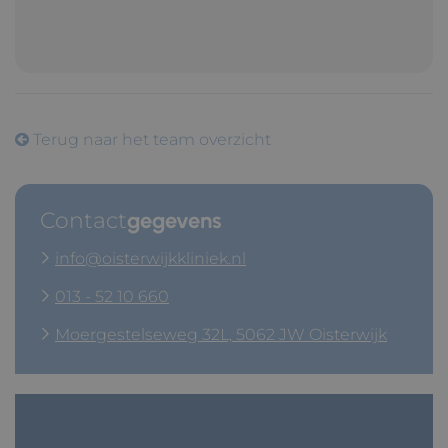
Terug naar het team overzicht
Contact
gegevens
info@oisterwijkkliniek.nl
013 - 52 10 660
Moergestelseweg 32L, 5062 JW Oisterwijk