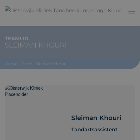
TEAMLID
SLEIMAN KHOURI
Home
-
Team
-
Sleiman Khouri
Sleiman Khouri
Tandartsassistent