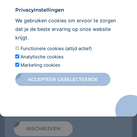
INSCHRIJVEN
Privacyinstellingen
We gebruiken cookies om ervoor te zorgen
dat je de beste ervaring op onze website
krijgt.
Functionele cookies (altijd actief)
Analytische cookies
Marketing cookies
Direct
inschrijven
ACCEPTEER GESELECTEERDE
Wilt u zich inschrijven bij onze
tandartspraktijk? Wij heten u van harte
welkom en kijken ernaar uit om u te voorzien
van de beste tandheelkundige zorg.
INSCHRIJVEN