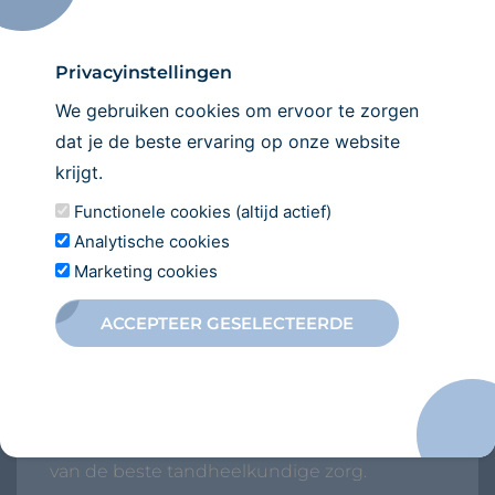
Wij verwelkomen u graag in onze praktijk!
Privacyinstellingen
INSCHRIJVEN
We gebruiken cookies om ervoor te zorgen
dat je de beste ervaring op onze website
krijgt.
Functionele cookies (altijd actief)
Analytische cookies
Marketing cookies
ACCEPTEER GESELECTEERDE
Direct
inschrijven
Wilt u zich inschrijven bij onze
tandartspraktijk? Wij heten u van harte
welkom en kijken ernaar uit om u te voorzien
van de beste tandheelkundige zorg.