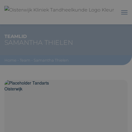
TEAMLID
SAMANTHA THIELEN
Home
-
Team
-
Samantha Thielen