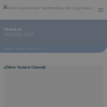
TEAMLID
MIRAN MIR
Home
-
Team
-
Miran Mir