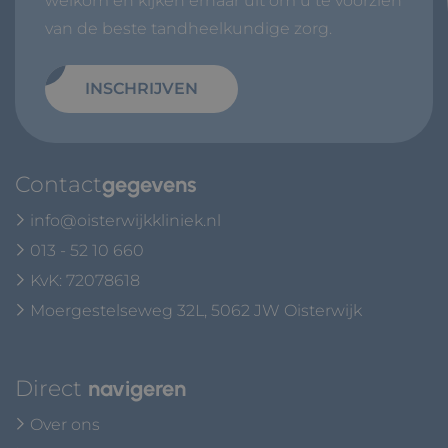
welkom en kijken ernaar uit om u te voorzien
van de beste tandheelkundige zorg.
INSCHRIJVEN
Contact
gegevens
info@oisterwijkkliniek.nl
013 - 52 10 660
KvK: 72078618
Moergestelseweg 32L, 5062 JW Oisterwijk
Direct
navigeren
Over ons