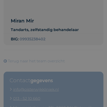
Miran Mir
Tandarts, zelfstandig behandelaar
BIG:
09935238402
Terug naar het team overzicht
Contact
gegevens
info@oisterwijkkliniek.nl
013 - 52 10 660