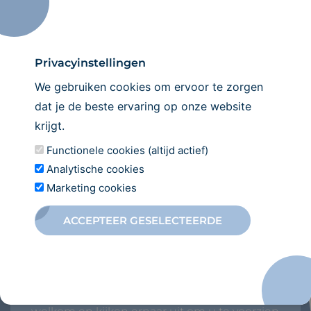
Maak een
afspraak
Wij verwelkomen u graag in onze praktijk!
Privacyinstellingen
INSCHRIJVEN
We gebruiken cookies om ervoor te zorgen
dat je de beste ervaring op onze website
krijgt.
Functionele cookies (altijd actief)
Analytische cookies
Marketing cookies
ACCEPTEER GESELECTEERDE
Direct
inschrijven
Wilt u zich inschrijven bij onze
tandartspraktijk? Wij heten u van harte