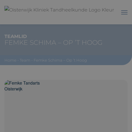
TEAMLID
FEMKE SCHIMA – OP ’T HOOG
Home
-
Team
-
Femke Schima – Op ’t Hoog