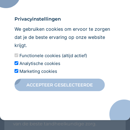
Wij verwelkomen u graag in onze praktijk!
Privacyinstellingen
INSCHRIJVEN
We gebruiken cookies om ervoor te zorgen
dat je de beste ervaring op onze website
krijgt.
Functionele cookies (altijd actief)
Analytische cookies
Marketing cookies
ACCEPTEER GESELECTEERDE
Direct
inschrijven
Wilt u zich inschrijven bij onze
tandartspraktijk? Wij heten u van harte
welkom en kijken ernaar uit om u te voorzien
van de beste tandheelkundige zorg.