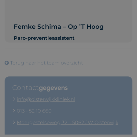
Femke Schima – Op ’t Hoog
Paro-preventieassistent
Terug naar het team overzicht
Contact
gegevens
info@oisterwijkkliniek.nl
013 - 52 10 660
Moergestelseweg 32L, 5062 JW Oisterwijk