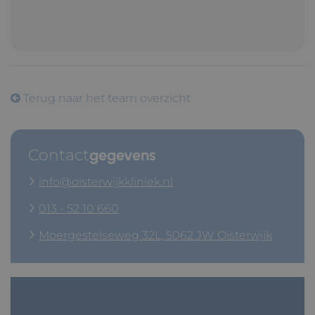
Terug naar het team overzicht
Contact
gegevens
info@oisterwijkkliniek.nl
013 - 52 10 660
Moergestelseweg 32L, 5062 JW Oisterwijk