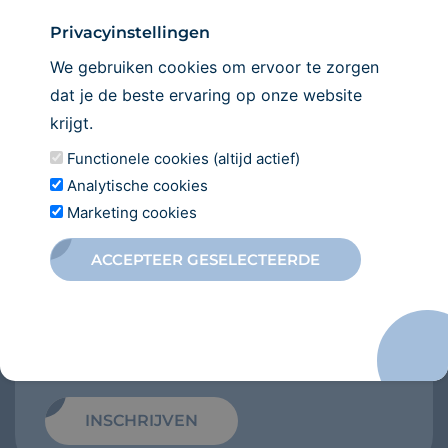
INSCHRIJVEN
Privacyinstellingen
We gebruiken cookies om ervoor te zorgen
dat je de beste ervaring op onze website
krijgt.
Functionele cookies (altijd actief)
Analytische cookies
Marketing cookies
Direct
inschrijven
ACCEPTEER GESELECTEERDE
Wilt u zich inschrijven bij onze
tandartspraktijk? Wij heten u van harte
welkom en kijken ernaar uit om u te voorzien
van de beste tandheelkundige zorg.
INSCHRIJVEN